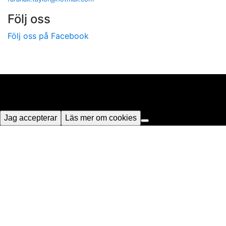
Följ oss
Följ oss på Facebook
Vi använder cookies för att ge dig bästa möjliga
upplevelse på vår webbplats. Genom att använda
webbplatsen samtycker du till vår användning av cookies.
Jag accepterar
Läs mer om cookies